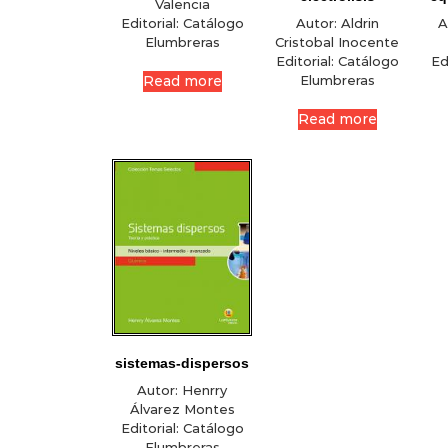
Valencia
Autor:
Aldrin
A
Editorial:
Catálogo
Cristobal Inocente
Elumbreras
Editorial:
Catálogo
Ed
Elumbreras
Read more
Read more
sistemas-dispersos
Autor:
Henrry
Álvarez Montes
Editorial:
Catálogo
Elumbreras