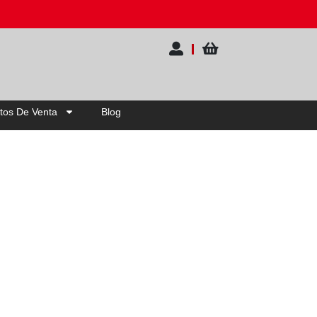
0% OFF | Elige tu pack
tos De Venta
Blog