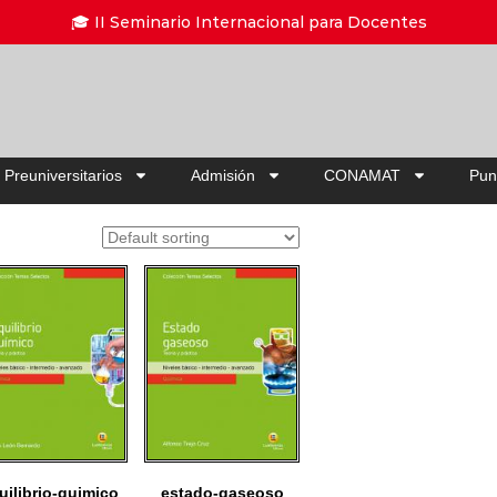
Ahorra hasta 2
 Preuniversitarios
Admisión
CONAMAT
Pun
uilibrio-quimico
estado-gaseoso