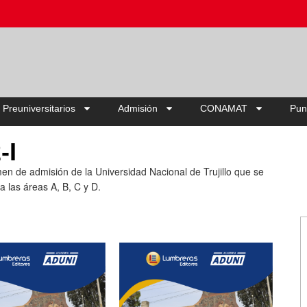
Ahorra hasta 20% OFF | Elige tu pack
 Preuniversitarios
Admisión
CONAMAT
Pun
-I
en de admisión de la Universidad Nacional de Trujillo que se
a las áreas A, B, C y D.