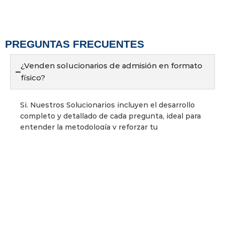
PREGUNTAS FRECUENTES
¿Venden solucionarios de admisión en formato
físico?
Si. Nuestros Solucionarios incluyen el desarrollo
completo y detallado de cada pregunta, ideal para
entender la metodología y reforzar tu
aprendizaje..
¿Cómo me ayuda Lumbreras a prepararme para
el examen?
¿Cómo puedo obtener mis libros de Lumbreras
Editores (Compendios, Solucionarios y más)?