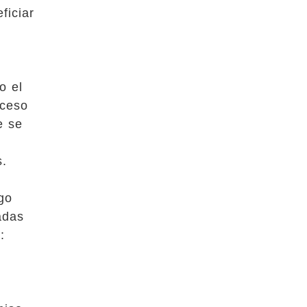
ficiar
o el
oceso
e se
s.
go
adas
: