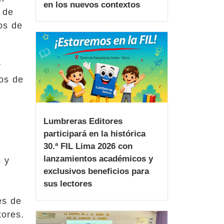
en los nuevos contextos
 de
os de
y
os de
Lumbreras Editores
participará en la histórica
30.ª FIL Lima 2026 con
lanzamientos académicos y
s y
exclusivos beneficios para
sus lectores
es de
ores.