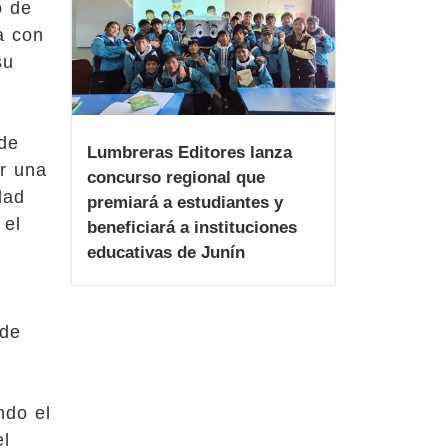
o de
a con
su
 de
Lumbreras Editores lanza
r una
concurso regional que
dad
premiará a estudiantes y
 el
beneficiará a instituciones
educativas de Junín
 de
ndo el
el