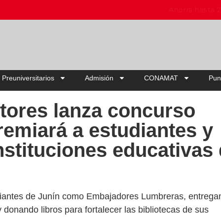
Ahorra hasta 20% OFF | Elige tu pack
 Preuniversitarios
Admisión
CONAMAT
Pun
tores lanza concurso
remiará a estudiantes y
instituciones educativas
udiantes de Junín como Embajadores Lumbreras, entrega
 donando libros para fortalecer las bibliotecas de sus