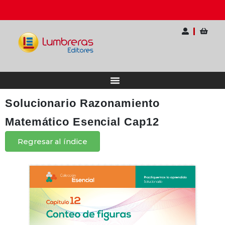
20% OFF | Elige tu pack
🎓 II Semin
Solucionario Razonamiento
Matemático Esencial Cap12
Regresar al índice