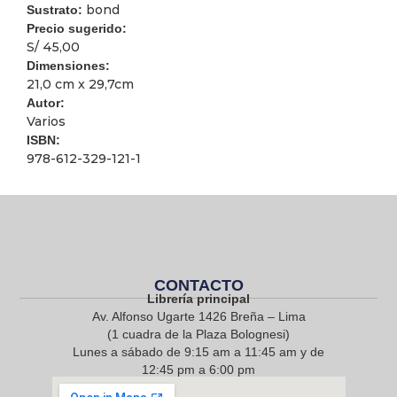
bond
Sustrato:
Precio sugerido:
S/ 45,00
Dimensiones:
21,0 cm x 29,7cm
Autor:
Varios
ISBN:
978-612-329-121-1
CONTACTO
Librería principal
Av. Alfonso Ugarte 1426 Breña – Lima
(1 cuadra de la Plaza Bolognesi)
Lunes a sábado de 9:15 am a 11:45 am y de
12:45 pm a 6:00 pm
968 217 912