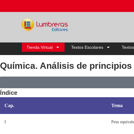
Tienda Virtual
Textos Escolares
Textos
Química. Análisis de principios
Índice
Cap.
Tema
I
Peso equival