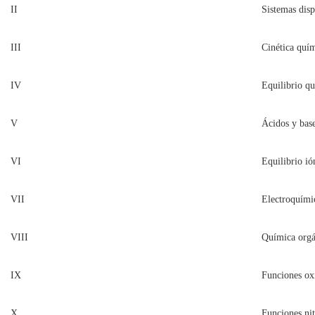
II
Sistemas disp
III
Cinética quí
IV
Equilibrio q
V
Ácidos y bas
VI
Equilibrio ió
VII
Electroquími
VIII
Química orgá
IX
Funciones ox
X
Funciones ni