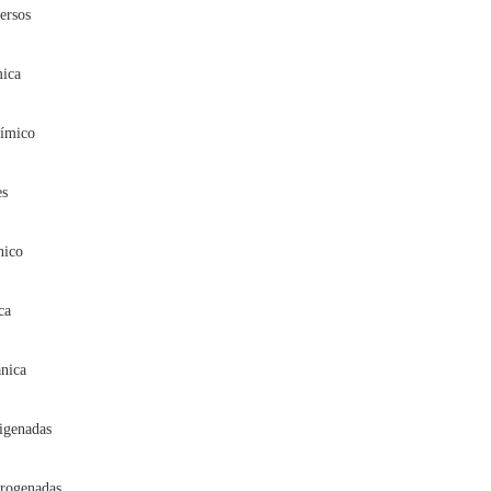
ersos
mica
uímico
es
nico
ca
nica
igenadas
trogenadas