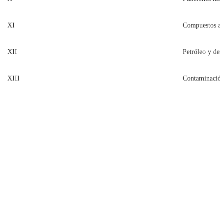
XI
Compuestos a
XII
Petróleo y de
XIII
Contaminació