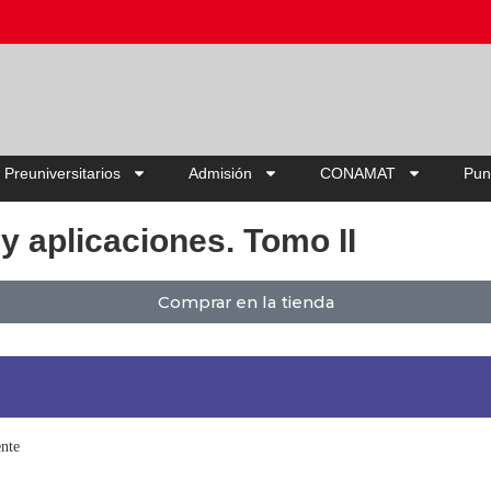
Ahorra hasta 20% OFF | Elige tu pack
 Preuniversitarios
Admisión
CONAMAT
Pun
 y aplicaciones. Tomo II
Comprar en la tienda
ente