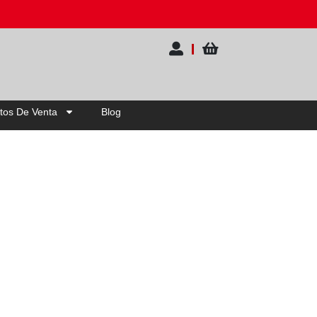
20% OFF | Elige tu pack
tos De Venta
Blog