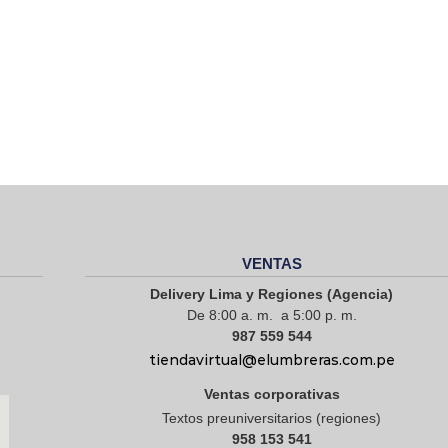
VENTAS
Delivery Lima y Regiones (Agencia)
De 8:00 a. m. a 5:00 p. m.
987 559 544
tiendavirtual@elumbreras.com.pe
Ventas corporativas
Textos preuniversitarios (regiones)
958 153 541