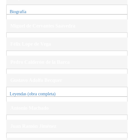
Biografía
Oda a la vida retirada (obra completa)
Miguel de Cervantes Saavedra
El ingenioso hidalgo don Quijote de La Mancha (obra completa)
Félix Lope de Vega
Fuenteovejuna (obra completa)
Pedro Calderón de la Barca
La vida es sueño (obra completa)
Gustavo Adolfo Becquer
Leyendas (obra completa)
Rimas y Leyendas (parte de la obra)
Antonio Machado
Campos de Castilla (obra completa)
Juan Ramón Jiménez
Biografía