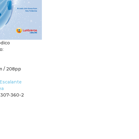
ódico
o:
m / 208pp
Escalante
ea
-307-360-2