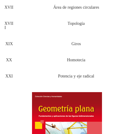
XVII
Área de regiones circulares
XVII
Topología
I
XIX
Giros
XX
Homotecia
XXI
Potencia y eje radical