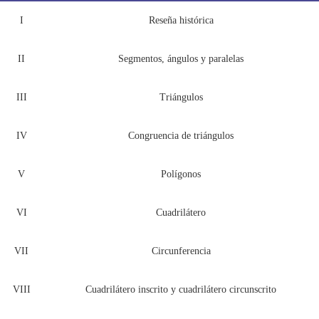
I
Reseña histórica
II
Segmentos, ángulos y paralelas
III
Triángulos
IV
Congruencia de triángulos
V
Polígonos
VI
Cuadrilátero
VII
Circunferencia
VIII
Cuadrilátero inscrito y cuadrilátero circunscrito