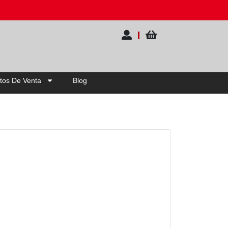
 20% OFF | Elige tu pack
tos De Venta
Blog