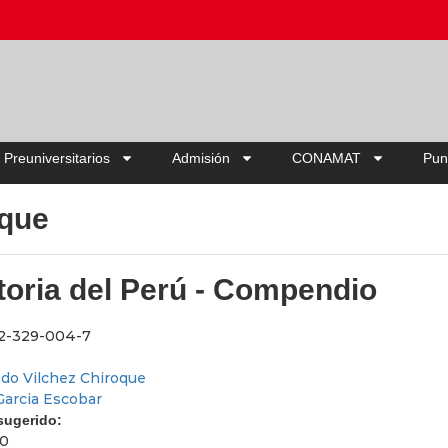
Ahorra hasta
 Preuniversitarios
Admisión
CONAMAT
Pun
oque
toria del Perú - Compendio
2-329-004-7
do Vilchez Chiroque
Garcia Escobar
 sugerido:
00