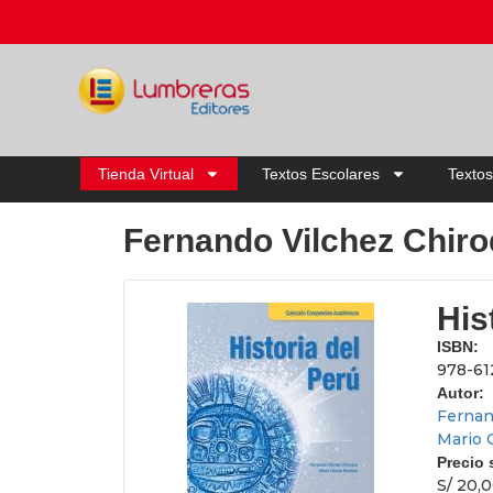
Tienda Virtual
Textos Escolares
Textos
Fernando Vilchez Chir
His
ISBN:
978-61
Autor:
Fernan
Mario 
Precio
S/ 20,