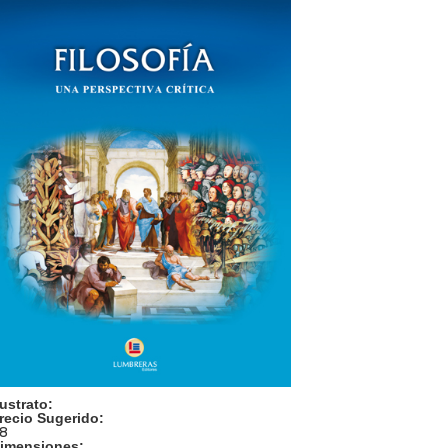
ustrato:
recio Sugerido:
8
imensiones: