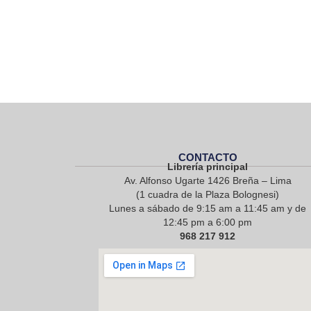
CONTACTO
Librería principal
Av. Alfonso Ugarte 1426 Breña – Lima
(1 cuadra de la Plaza Bolognesi)
Lunes a sábado de 9:15 am a 11:45 am y de
12:45 pm a 6:00 pm
968 217 912