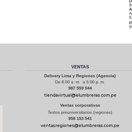
D
9
A
A
E
I
9
VENTAS
Delivery Lima y Regiones (Agencia)
De 8:00 a. m. a 5:00 p. m.
987 559 544
tiendavirtual@elumbreras.com.pe
Ventas corporativas
Textos preuniversitarios (regiones)
958 153 541
ventasregiones@elumbreras.com.pe