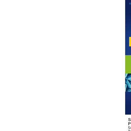
S
P
5