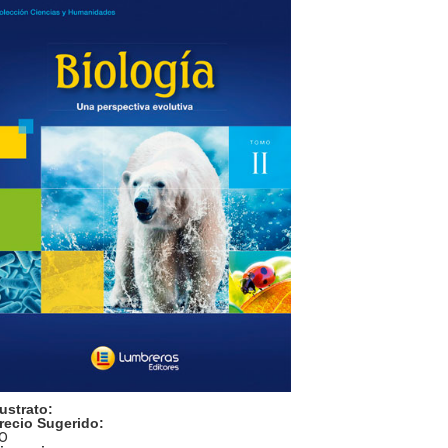
ustrato:
recio Sugerido:
0