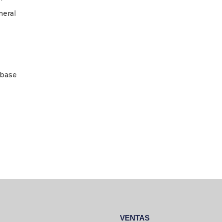
meral
 base
VENTAS