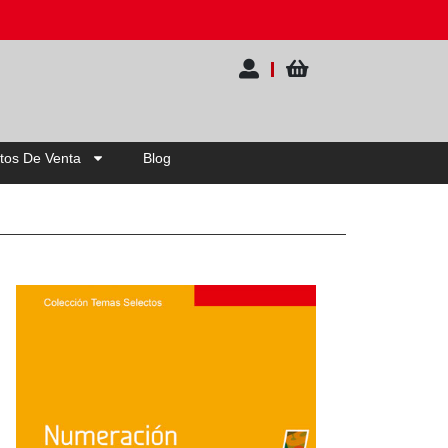
20% OFF | Elige tu pack
tos De Venta
Blog