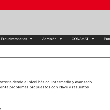
Ahorra hasta 
 Preuniversitarios
Admisión
CONAMAT
Pun
teria desde el nivel básico, intermedio y avanzado.
senta problemas propuestos con clave y resueltos.
n