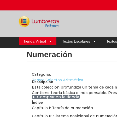
Tienda Virtual
Textos Escolares
Textos
Numeración
Categoría:
Temas Selectos Aritmética
Descripción
Esta colección profundiza un tema de cada ma
Contiene teoría básica e indispensable. Pre
► Comprar en la tienda
Índice
Capítulo I: Teoría de numeración
Capítulo II: Sistema posicional de numeració