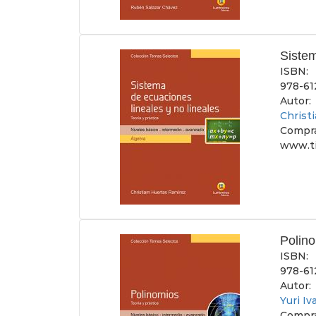
Sistem
ISBN:
978-61
Autor:
Christ
Compra
www.ti
Polin
ISBN:
978-61
Autor:
Yuri I
Compra