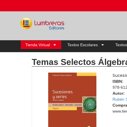
Tienda Virtual
Textos Escolares
Textos
Temas Selectos Álgebr
Sucesi
ISBN:
978-61
Autor:
Rubén 
Compra
www.tie