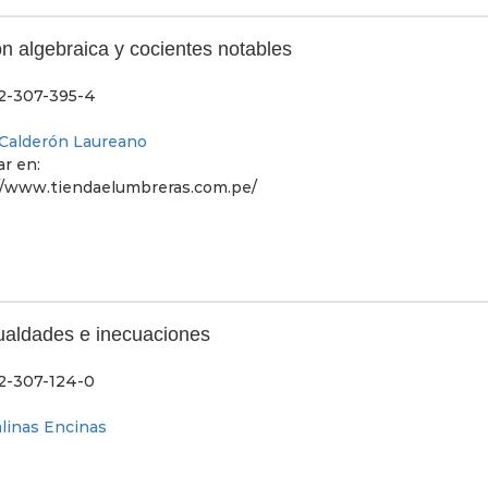
ón algebraica y cocientes notables
2-307-395-4
 Calderón Laureano
r en:
//www.tiendaelumbreras.com.pe/
ualdades e inecuaciones
2-307-124-0
alinas Encinas