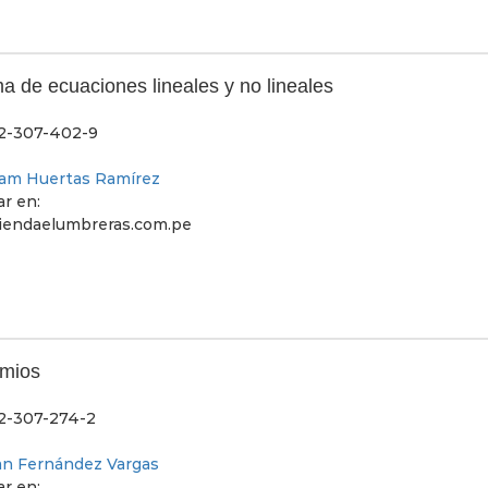
a de ecuaciones lineales y no lineales
2-307-402-9
iam Huertas Ramírez
r en:
endaelumbreras.com.pe
omios
2-307-274-2
van Fernández Vargas
r en: