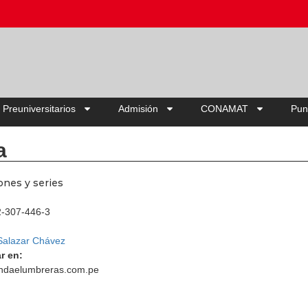
Ahorra hasta 20% OFF | Elige tu pa
 Preuniversitarios
Admisión
CONAMAT
Pun
a
ones y series
2-307-446-3
Salazar Chávez
r en:
ndaelumbreras.com.pe