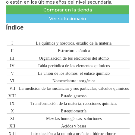
o están en los últimos años del nivel secundaria.
Comprar en la tienda
Ver solucionario
Índice
Cap.
Tema
I
La química y nosotros, estudio de la materia
II
Estructura atómica
III
Organización de los electrones del átomo
IV
Tabla periódica de los elementos químicos
V
La unión de los átomos, el enlace químico
VI
Nomenclatura inorgánica
VII
La medición de las sustancias y sus partículas, cálculos químicos
VIII
Estado gaseoso
IX
Transformación de la materia, reacciones químicas
X
Estequiometría
XI
Mezclas homogéneas, soluciones
XII
Ácidos y bases
XIII
Introducción a la química orgánica, hidrocarburos