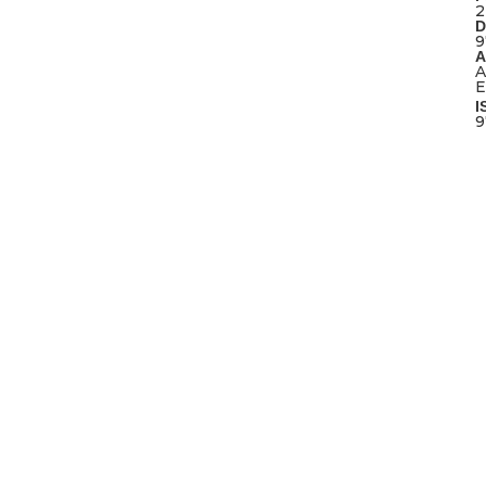
D
9
A
A
E
I
9