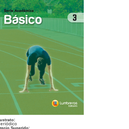
ustrato:
eriódico
recio Sugerido: