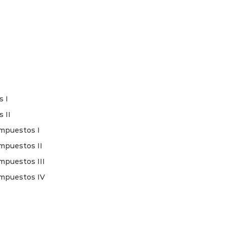
s I
 II
ompuestos I
mpuestos II
mpuestos III
ompuestos IV