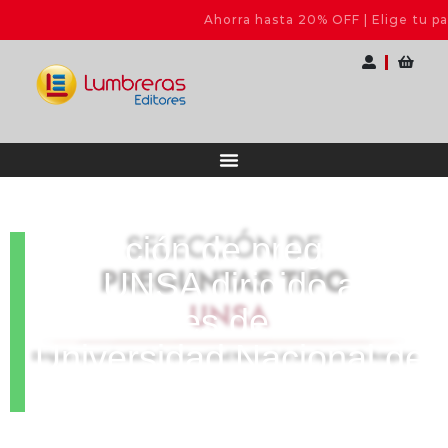
Ahorra hasta 20% OFF | Elige tu pack
Selección de preguntas
tipo UNSA dirigido a
postulantes de la
Universidad Nacional de
San Agustín de Arequipa