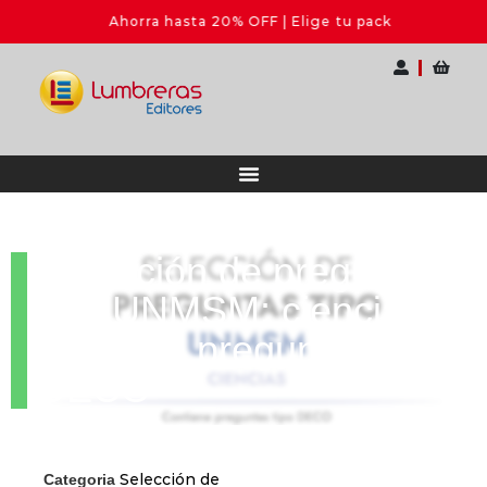
Ahorra hasta 20% OFF | Elige tu pack
Selección de preguntas
tipo UNMSM: ciencias
contiene preguntas tipo
DECO
Selección de
Categoria