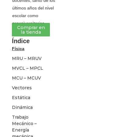
docentes, tanto de los
últimos años del nivel
escolar como
preuniversitarios.
Comprar en
la tienda
Índice
Física
MRU – MRUV
MVCL – MPCL
MCU – MCUV
Vectores
Estática
Dinámica
Trabajo
Mecánico –
Energía
mecánica