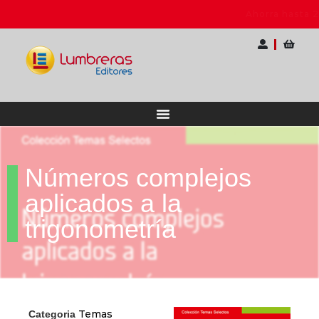
cional para Docentes
Ahorra hasta 20% OFF | E
Números complejos
aplicados a la
trigonometría
Temas
Categoria