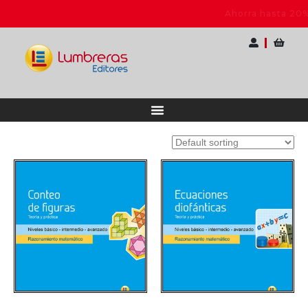
 Docentes
Ahorra hasta 20% OFF | Elige tu p