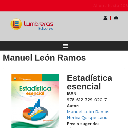
acional para Docentes
Ahorra hasta 20% OFF | 
Manuel León Ramos
Estadística
esencial
ISBN:
978-612-329-020-7
Autor:
Manuel León Ramos
Herica Quispe Laura
Precio sugerido: