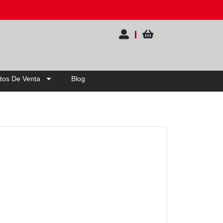
0% OFF | Elige tu pack
tos De Venta
Blog