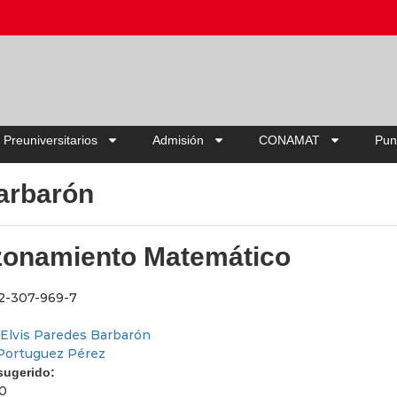
Ahorra hasta 2
 Preuniversitarios
Admisión
CONAMAT
Pun
arbarón
onamiento Matemático
2-307-969-7
Elvis Paredes Barbarón
 Portuguez Pérez
 sugerido:
00