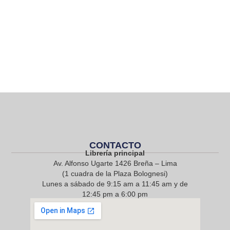
CONTACTO
Librería principal
Av. Alfonso Ugarte 1426 Breña – Lima
(1 cuadra de la Plaza Bolognesi)
Lunes a sábado de 9:15 am a 11:45 am y de
12:45 pm a 6:00 pm
968 217 912