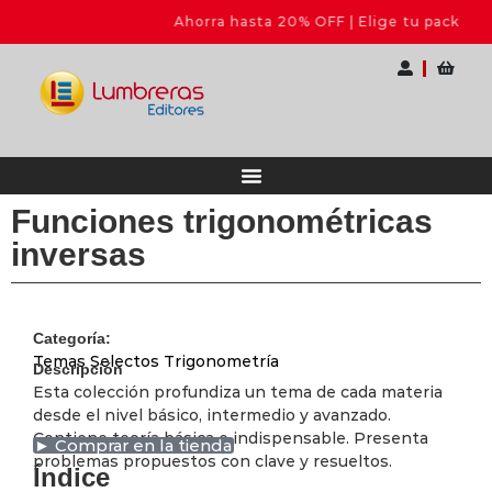
Ahorra hasta 20% OFF | Elige tu pack
Funciones trigonométricas
inversas
Categoría:
Temas Selectos Trigonometría
Descripción
Esta colección profundiza un tema de cada materia
desde el nivel básico, intermedio y avanzado.
Contiene teoría básica e indispensable. Presenta
► Comprar en la tienda
problemas propuestos con clave y resueltos.
Índice