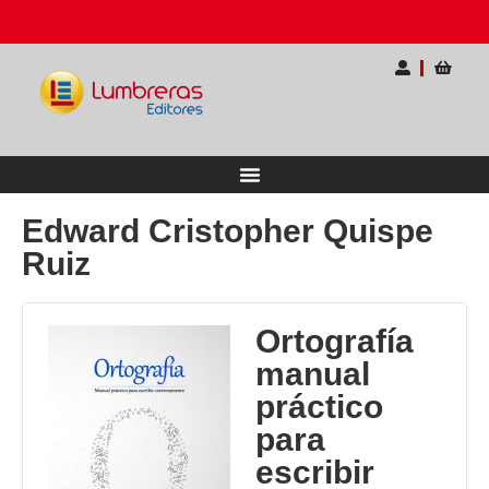
rio Internacional para Docentes
Ahorra hasta 2
Edward Cristopher Quispe
Ruiz
Ortografía
manual
práctico
para
escribir