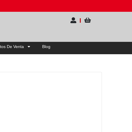
0% OFF | Elige tu pack
tos De Venta
Blog