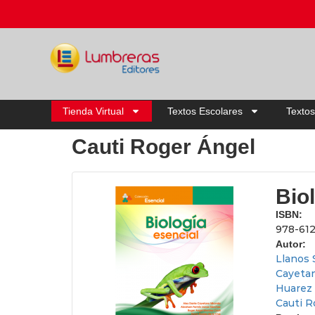
Tienda Virtual
Textos Escolares
Textos
Cauti Roger Ángel
Bio
ISBN:
978-61
Autor:
Llanos
Cayeta
Huarez 
Cauti R