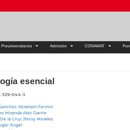
Ahorra hasta 2
 Preuniversitarios
Admisión
CONAMAT
Pun
logía esencial
2-329-044-3
 Sanchez Abraham Fermin
no Miranda Alex Dante
De la Cruz Jhony Morales
oger Ángel